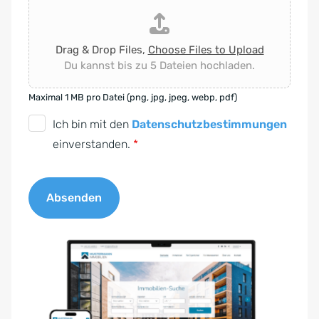
Drag & Drop Files,
Choose Files to Upload
Du kannst bis zu 5 Dateien hochladen.
Maximal 1 MB pro Datei (png, jpg, jpeg, webp, pdf)
D
Ich bin mit den
Datenschutzbestimmungen
S
einverstanden.
*
G
V
Absenden
O
-
A
E
l
i
t
n
e
v
r