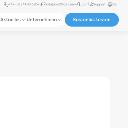
Schnellzugriff
+49 (0) 241 44 686-0
info@onOffice.com
Login
Support
DE
Aktuelles
Unternehmen
Kostenlos testen
ebinare
Über Uns
tatus-News
Partner und Kooperationen
eranstaltungen
Karriere
eferenzen
log
ewsletter
n