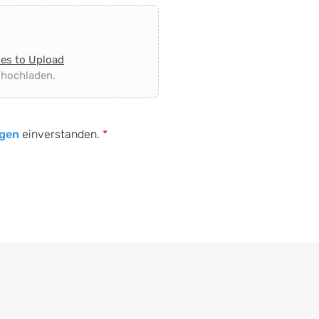
les to Upload
 hochladen.
gen
einverstanden.
*