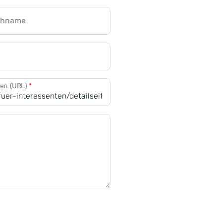
chname
CRM für Banken
den (URL)
*