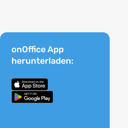
onOffice App
herunterladen: