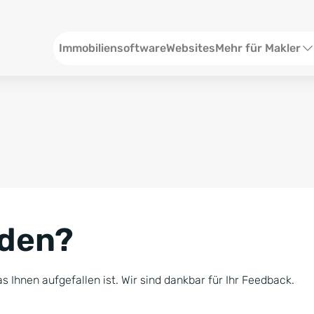
Header
Immobiliensoftware
Websites
Mehr für Makler
SEO und Content
W
Social Media
S
Social Ads
V
Google Ads
R
nden?
Newsletter-Pakete
B
Consulting
N
s Ihnen aufgefallen ist. Wir sind dankbar für Ihr Feedback.
Softwareschulunge