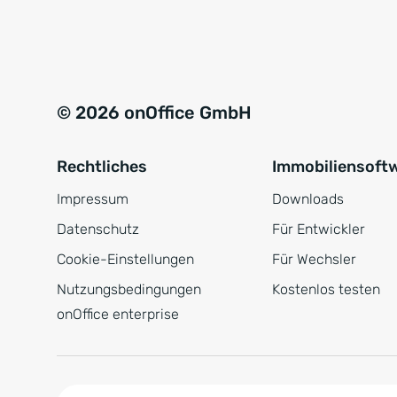
e
a
r
t
s
i
t
v
© 2026 onOffice GmbH
ä
e
n
:
Rechtliches
Immobiliensoft
d
n
Impressum
Downloads
i
Datenschutz
Für Entwickler
s
Cookie-Einstellungen
Für Wechsler
*
Nutzungsbedingungen
Kostenlos testen
onOffice enterprise