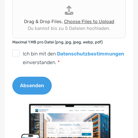
Drag & Drop Files,
Choose Files to Upload
Du kannst bis zu 5 Dateien hochladen.
Maximal 1 MB pro Datei (png, jpg, jpeg, webp, pdf)
D
Ich bin mit den
Datenschutzbestimmungen
S
einverstanden.
*
G
V
Absenden
O
-
A
E
l
i
t
n
e
v
r