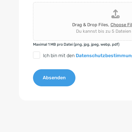
Drag & Drop Files,
Choose Fi
Du kannst bis zu 5 Dateien
Maximal 1 MB pro Datei (png, jpg, jpeg, webp, pdf)
D
Ich bin mit den
Datenschutzbestimmun
S
G
Absenden
V
O
A
-
l
E
t
i
e
n
r
v
n