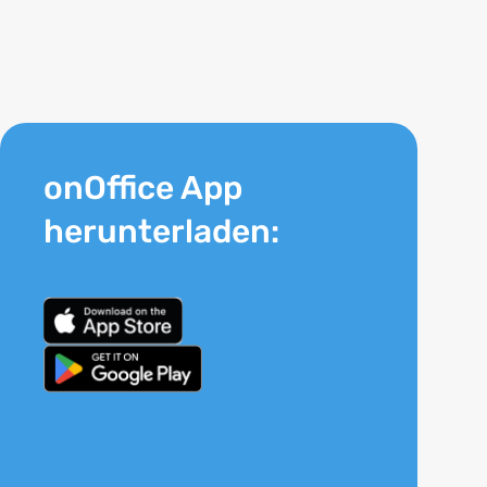
onOffice App
herunterladen: