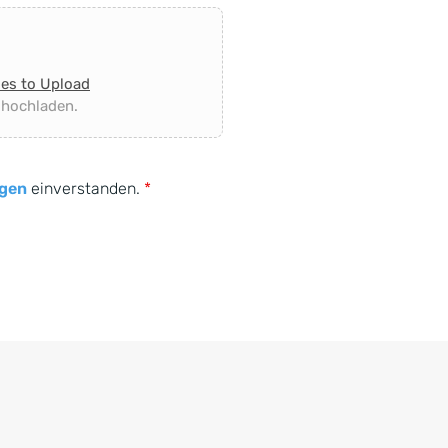
les to Upload
 hochladen.
gen
einverstanden.
*