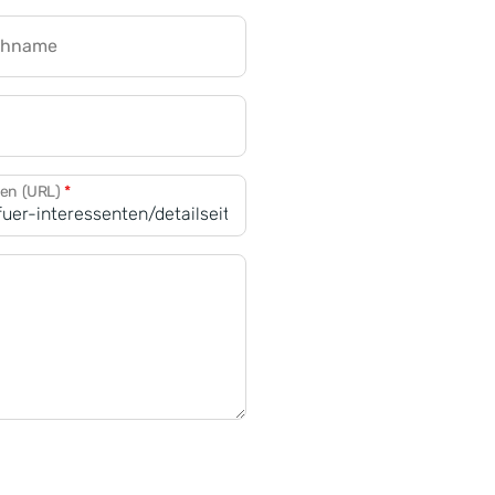
chname
CRM für Banken
den (URL)
*