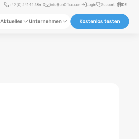
Schnellzugriff
+49 (0) 241 44 686-0
info@onOffice.com
Login
Support
DE
Aktuelles
Unternehmen
Kostenlos testen
ebinare
Über Uns
tatus-News
Partner und Kooperationen
eranstaltungen
Karriere
eferenzen
log
ewsletter
n