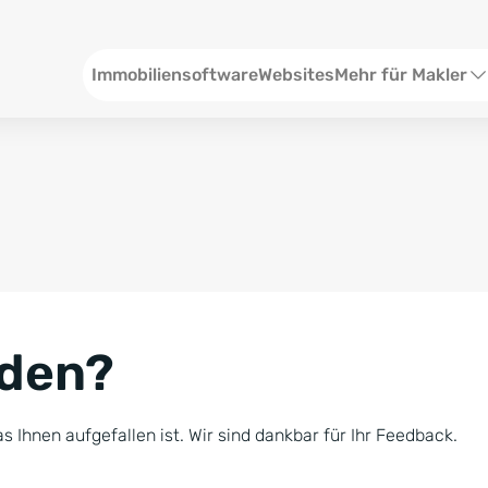
Header
Immobiliensoftware
Websites
Mehr für Makler
SEO und Content
W
Social Media
S
Social Ads
V
Google Ads
R
nden?
Newsletter-Pakete
B
Consulting
N
s Ihnen aufgefallen ist. Wir sind dankbar für Ihr Feedback.
Softwareschulunge