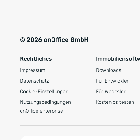
e
a
r
t
s
i
t
v
© 2026 onOffice GmbH
ä
e
n
:
Rechtliches
Immobiliensoft
d
n
Impressum
Downloads
i
Datenschutz
Für Entwickler
s
Cookie-Einstellungen
Für Wechsler
*
Nutzungsbedingungen
Kostenlos testen
onOffice enterprise