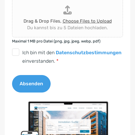
Drag & Drop Files,
Choose Files to Upload
Du kannst bis zu 5 Dateien hochladen.
Maximal 1 MB pro Datei (png, jpg, jpeg, webp, pdf)
D
Ich bin mit den
Datenschutzbestimmungen
S
einverstanden.
*
G
V
Absenden
O
-
A
E
l
i
t
n
e
v
r