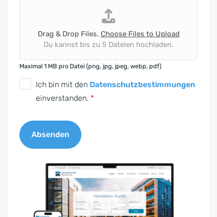
Drag & Drop Files,
Choose Files to Upload
Du kannst bis zu 5 Dateien hochladen.
Maximal 1 MB pro Datei (png, jpg, jpeg, webp, pdf)
D
Ich bin mit den
Datenschutzbestimmungen
S
einverstanden.
*
G
V
Absenden
O
-
A
E
l
i
t
n
e
v
r