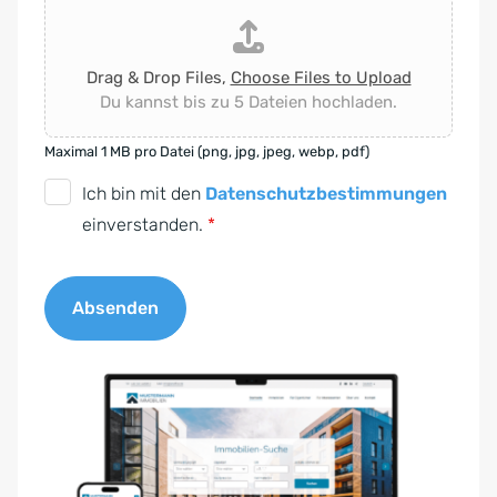
Drag & Drop Files,
Choose Files to Upload
Du kannst bis zu 5 Dateien hochladen.
Maximal 1 MB pro Datei (png, jpg, jpeg, webp, pdf)
D
Ich bin mit den
Datenschutzbestimmungen
S
einverstanden.
*
G
V
Absenden
O
-
A
E
l
i
t
n
e
v
r