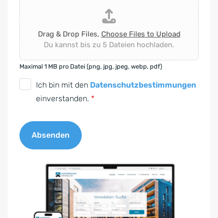
Drag & Drop Files,
Choose Files to Upload
Du kannst bis zu 5 Dateien hochladen.
Maximal 1 MB pro Datei (png, jpg, jpeg, webp, pdf)
D
Ich bin mit den
Datenschutzbestimmungen
S
einverstanden.
*
G
V
Absenden
O
-
A
E
l
i
t
n
e
v
r