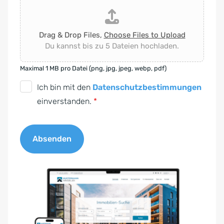
Drag & Drop Files,
Choose Files to Upload
Du kannst bis zu 5 Dateien hochladen.
Maximal 1 MB pro Datei (png, jpg, jpeg, webp, pdf)
D
Ich bin mit den
Datenschutzbestimmungen
S
einverstanden.
*
G
V
Absenden
O
-
A
E
l
i
t
n
e
v
r