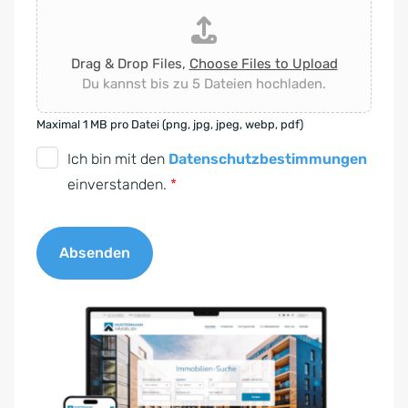
Drag & Drop Files,
Choose Files to Upload
Du kannst bis zu 5 Dateien hochladen.
Maximal 1 MB pro Datei (png, jpg, jpeg, webp, pdf)
D
Ich bin mit den
Datenschutzbestimmungen
S
einverstanden.
*
G
V
Absenden
O
-
A
E
l
i
t
n
e
v
r