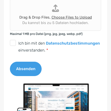
Drag & Drop Files,
Choose Files to Upload
Du kannst bis zu 5 Dateien hochladen.
Maximal 1 MB pro Datei (png, jpg, jpeg, webp, pdf)
D
Ich bin mit den
Datenschutzbestimmungen
S
einverstanden.
*
G
V
Absenden
O
-
A
E
l
i
t
n
e
v
r