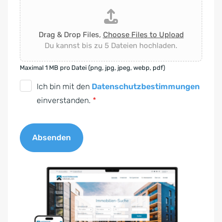
Drag & Drop Files,
Choose Files to Upload
Du kannst bis zu 5 Dateien hochladen.
Maximal 1 MB pro Datei (png, jpg, jpeg, webp, pdf)
D
Ich bin mit den
Datenschutzbestimmungen
S
einverstanden.
*
G
V
Absenden
O
-
A
E
l
i
t
n
e
v
r