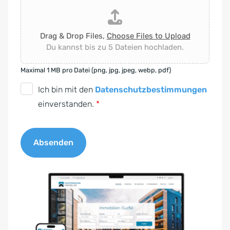
Drag & Drop Files,
Choose Files to Upload
Du kannst bis zu 5 Dateien hochladen.
Maximal 1 MB pro Datei (png, jpg, jpeg, webp, pdf)
D
Ich bin mit den
Datenschutzbestimmungen
S
einverstanden.
*
G
V
Absenden
O
-
A
E
l
i
t
n
e
v
r