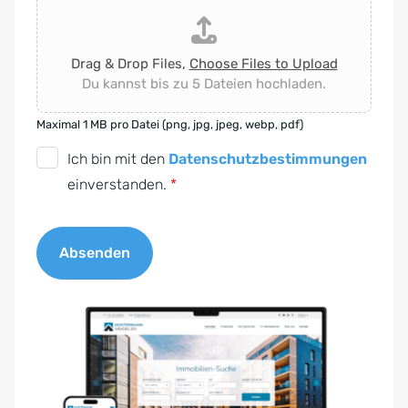
Drag & Drop Files,
Choose Files to Upload
Du kannst bis zu 5 Dateien hochladen.
Maximal 1 MB pro Datei (png, jpg, jpeg, webp, pdf)
D
Ich bin mit den
Datenschutzbestimmungen
S
einverstanden.
*
G
V
Absenden
O
-
A
E
l
i
t
n
e
v
r