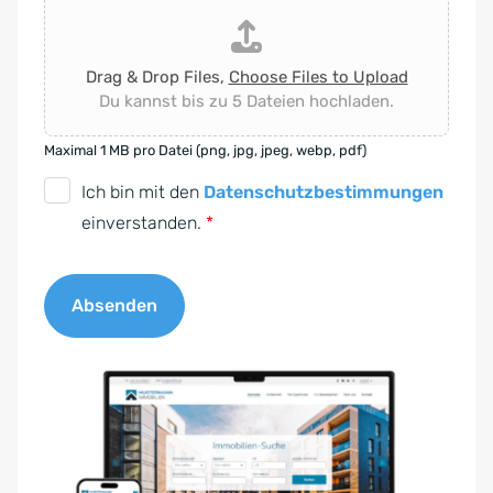
Drag & Drop Files,
Choose Files to Upload
Du kannst bis zu 5 Dateien hochladen.
Maximal 1 MB pro Datei (png, jpg, jpeg, webp, pdf)
D
Ich bin mit den
Datenschutzbestimmungen
S
einverstanden.
*
G
V
Absenden
O
-
A
E
l
i
t
n
e
v
r