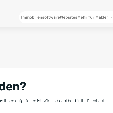
Header
Immobiliensoftware
Websites
Mehr für Makler
SEO und Content
W
Social Media
S
Social Ads
V
Google Ads
R
nden?
Newsletter-Pakete
B
Consulting
N
s Ihnen aufgefallen ist. Wir sind dankbar für Ihr Feedback.
Softwareschulunge