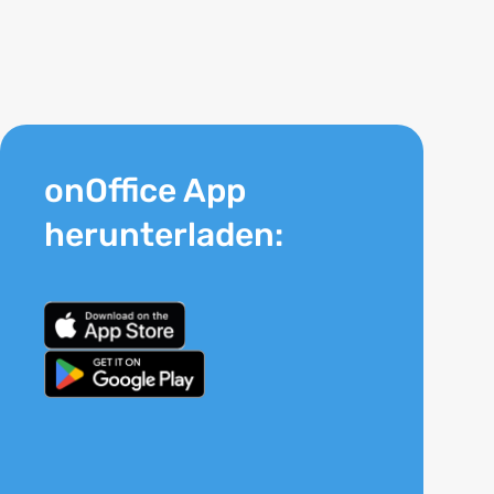
onOffice App
herunterladen: