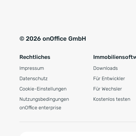
e
a
r
t
s
i
t
v
© 2026 onOffice GmbH
ä
e
n
:
Rechtliches
Immobiliensoft
d
n
Impressum
Downloads
i
Datenschutz
Für Entwickler
s
Cookie-Einstellungen
Für Wechsler
*
Nutzungsbedingungen
Kostenlos testen
onOffice enterprise