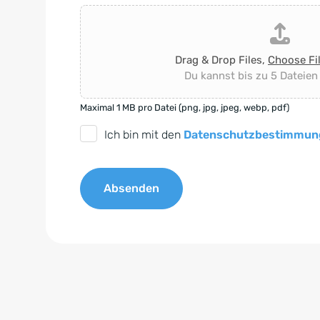
Drag & Drop Files,
Choose Fi
Du kannst bis zu 5 Dateien
Maximal 1 MB pro Datei (png, jpg, jpeg, webp, pdf)
D
Ich bin mit den
Datenschutzbestimmun
S
G
Absenden
V
O
A
-
l
E
t
i
e
n
r
v
n