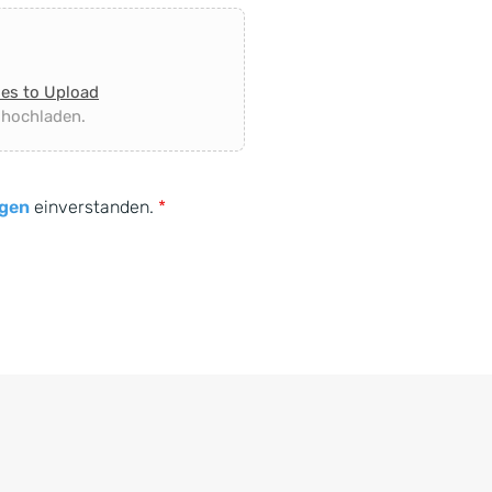
les to Upload
 hochladen.
gen
einverstanden.
*