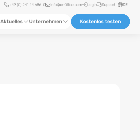
Schnellzugriff
+49 (0) 241 44 686-0
info@onOffice.com
Login
Support
DE
Aktuelles
Unternehmen
Kostenlos testen
ebinare
Über Uns
tatus-News
Partner und Kooperationen
eranstaltungen
Karriere
eferenzen
log
ewsletter
n