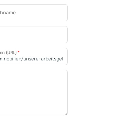
chname
CRM für Banken
den (URL)
*