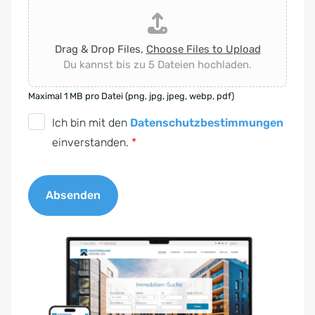
Drag & Drop Files,
Choose Files to Upload
Du kannst bis zu 5 Dateien hochladen.
Maximal 1 MB pro Datei (png, jpg, jpeg, webp, pdf)
D
Ich bin mit den
Datenschutzbestimmungen
S
einverstanden.
*
G
V
Absenden
O
-
A
E
l
i
t
n
e
v
r