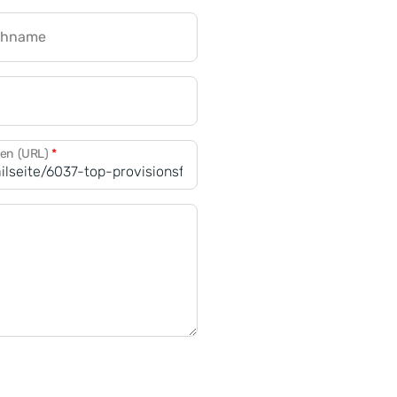
chname
CRM für Banken
den (URL)
*