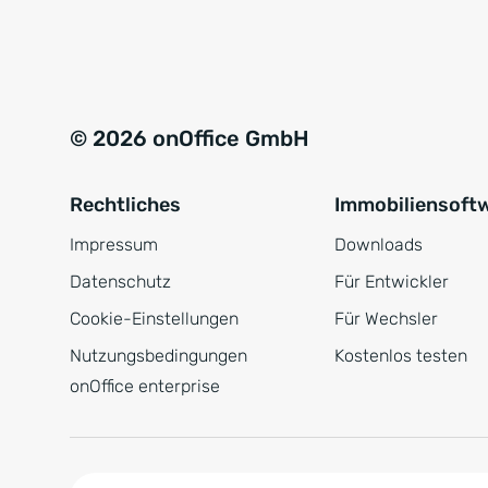
e
a
r
t
s
i
t
v
© 2026 onOffice GmbH
ä
e
n
:
Rechtliches
Immobiliensoft
d
n
Impressum
Downloads
i
Datenschutz
Für Entwickler
s
Cookie-Einstellungen
Für Wechsler
*
Nutzungsbedingungen
Kostenlos testen
onOffice enterprise