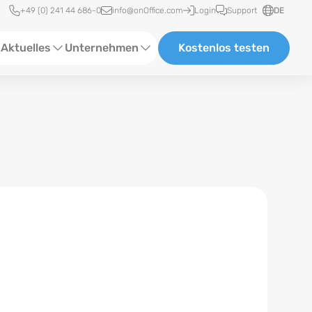
Schnellzugriff
+49 (0) 241 44 686-0
info@onOffice.com
Login
Support
DE
Aktuelles
Unternehmen
Kostenlos testen
ebinare
Über Uns
tatus-News
Partner und Kooperationen
eranstaltungen
Karriere
eferenzen
log
ewsletter
n