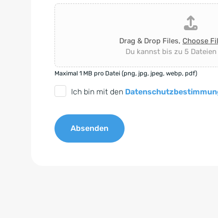
Drag & Drop Files,
Choose Fi
Du kannst bis zu 5 Dateien
Maximal 1 MB pro Datei (png, jpg, jpeg, webp, pdf)
D
Ich bin mit den
Datenschutzbestimmun
S
G
Absenden
V
O
A
-
l
E
t
i
e
n
r
v
n