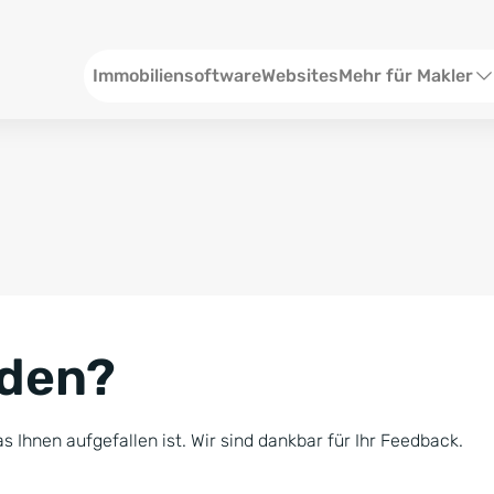
Header
Immobiliensoftware
Websites
Mehr für Makler
SEO und Content
W
Social Media
S
Social Ads
V
Google Ads
R
nden?
Newsletter-Pakete
B
Consulting
N
s Ihnen aufgefallen ist. Wir sind dankbar für Ihr Feedback.
Softwareschulunge