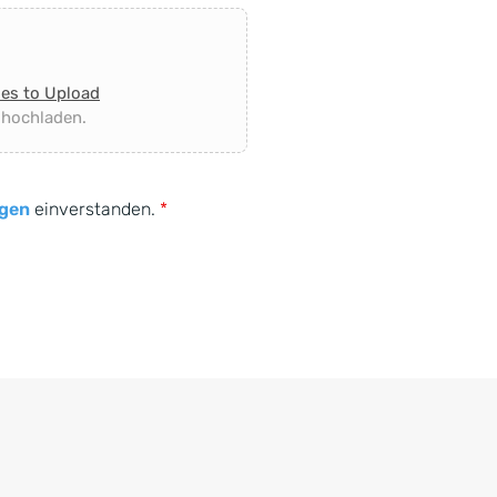
les to Upload
 hochladen.
gen
einverstanden.
*