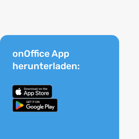
onOffice App
herunterladen: