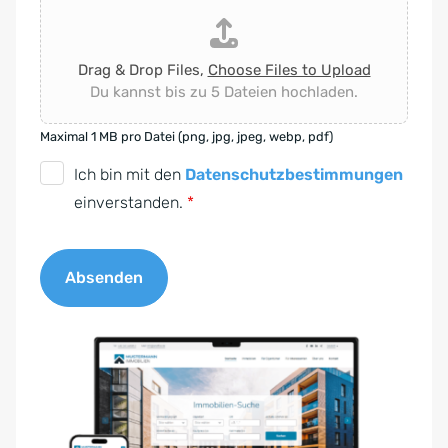
Drag & Drop Files,
Choose Files to Upload
Du kannst bis zu 5 Dateien hochladen.
Maximal 1 MB pro Datei (png, jpg, jpeg, webp, pdf)
D
Ich bin mit den
Datenschutzbestimmungen
S
einverstanden.
*
G
V
Absenden
O
-
A
E
l
i
t
n
e
v
r