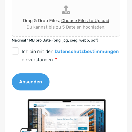
Drag & Drop Files,
Choose Files to Upload
Du kannst bis zu 5 Dateien hochladen.
Maximal 1 MB pro Datei (png, jpg, jpeg, webp, pdf)
D
Ich bin mit den
Datenschutzbestimmungen
S
einverstanden.
*
G
V
Absenden
O
-
A
E
l
i
t
n
e
v
r