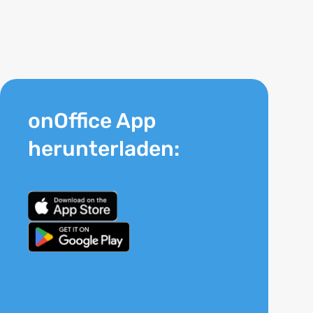
onOffice App
herunterladen: