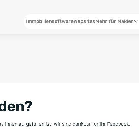
Header
Immobiliensoftware
Websites
Mehr für Makler
SEO und Content
W
Social Media
S
Social Ads
V
Google Ads
R
nden?
Newsletter-Pakete
B
Consulting
N
s Ihnen aufgefallen ist. Wir sind dankbar für Ihr Feedback.
Softwareschulunge