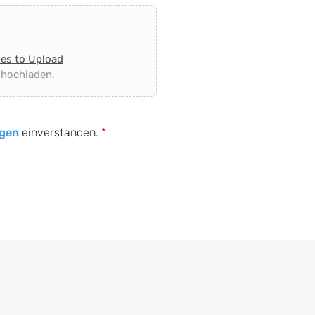
les to Upload
 hochladen.
gen
einverstanden.
*