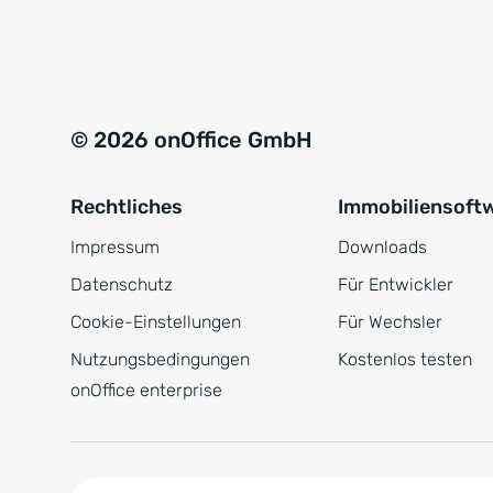
e
a
r
t
s
i
t
v
© 2026 onOffice GmbH
ä
e
n
:
Rechtliches
Immobiliensoft
d
n
Impressum
Downloads
i
Datenschutz
Für Entwickler
s
Cookie-Einstellungen
Für Wechsler
*
Nutzungsbedingungen
Kostenlos testen
onOffice enterprise