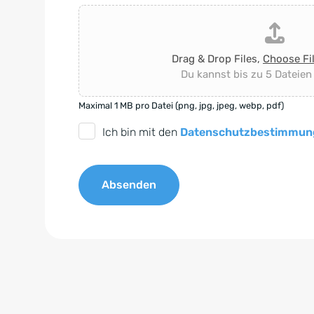
Drag & Drop Files,
Choose Fi
Du kannst bis zu 5 Dateien
Maximal 1 MB pro Datei (png, jpg, jpeg, webp, pdf)
D
Ich bin mit den
Datenschutzbestimmun
S
G
Absenden
V
O
A
-
l
E
t
i
e
n
r
v
n