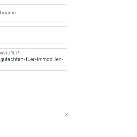
chname
CRM für Banken
den (URL)
*