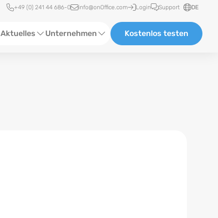
Schnellzugriff
+49 (0) 241 44 686-0
info@onOffice.com
Login
Support
DE
Aktuelles
Unternehmen
Kostenlos testen
ebinare
Über Uns
tatus-News
Partner und Kooperationen
eranstaltungen
Karriere
eferenzen
log
ewsletter
n