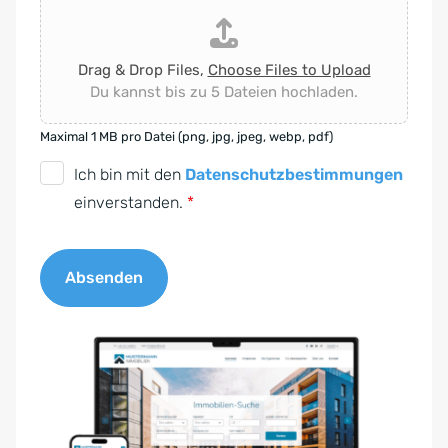
Drag & Drop Files,
Choose Files to Upload
Du kannst bis zu 5 Dateien hochladen.
Maximal 1 MB pro Datei (png, jpg, jpeg, webp, pdf)
D
Ich bin mit den
Datenschutzbestimmungen
S
einverstanden.
*
G
V
Absenden
O
-
A
E
l
i
t
n
e
v
r