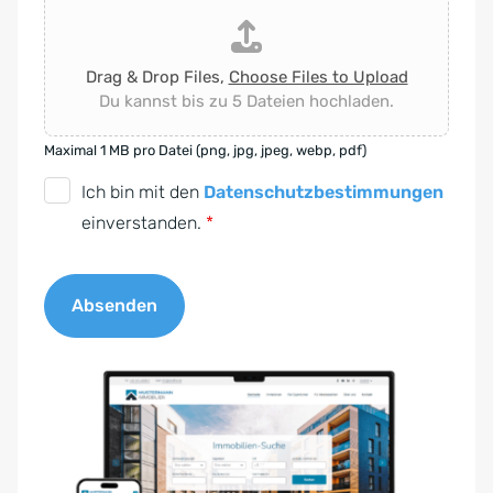
Drag & Drop Files,
Choose Files to Upload
Du kannst bis zu 5 Dateien hochladen.
Maximal 1 MB pro Datei (png, jpg, jpeg, webp, pdf)
D
Ich bin mit den
Datenschutzbestimmungen
S
einverstanden.
*
G
V
Absenden
O
-
A
E
l
i
t
n
e
v
r