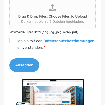
Drag & Drop Files,
Choose Files to Upload
Du kannst bis zu 5 Dateien hochladen.
Maximal 1 MB pro Datei (png, jpg, jpeg, webp, pdf)
D
Ich bin mit den
Datenschutzbestimmungen
S
einverstanden.
*
G
V
Absenden
O
-
A
E
l
i
t
n
e
v
r