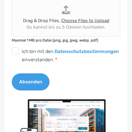
Drag & Drop Files,
Choose Files to Upload
Du kannst bis zu 5 Dateien hochladen.
Maximal 1 MB pro Datei (png, jpg, jpeg, webp, pdf)
D
Ich bin mit den
Datenschutzbestimmungen
S
einverstanden.
*
G
V
Absenden
O
-
A
E
l
i
t
n
e
v
r