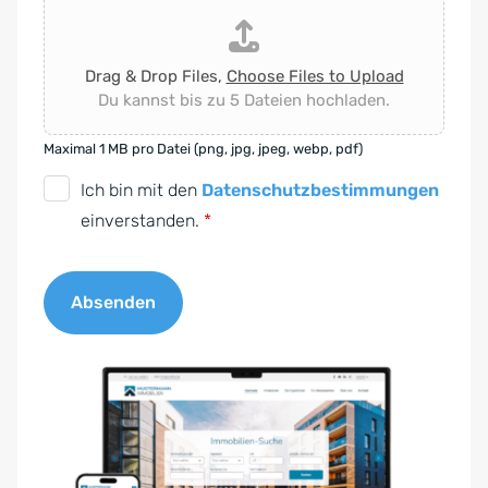
Drag & Drop Files,
Choose Files to Upload
Du kannst bis zu 5 Dateien hochladen.
Maximal 1 MB pro Datei (png, jpg, jpeg, webp, pdf)
D
Ich bin mit den
Datenschutzbestimmungen
S
einverstanden.
*
G
V
Absenden
O
-
A
E
l
i
t
n
e
v
r