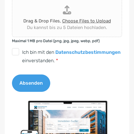
Drag & Drop Files,
Choose Files to Upload
Du kannst bis zu 5 Dateien hochladen.
Maximal 1 MB pro Datei (png, jpg, jpeg, webp, pdf)
D
Ich bin mit den
Datenschutzbestimmungen
S
einverstanden.
*
G
V
Absenden
O
-
A
E
l
i
t
n
e
v
r