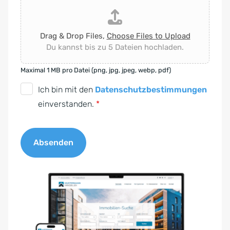
Drag & Drop Files,
Choose Files to Upload
Du kannst bis zu 5 Dateien hochladen.
Maximal 1 MB pro Datei (png, jpg, jpeg, webp, pdf)
D
Ich bin mit den
Datenschutzbestimmungen
S
einverstanden.
*
G
V
Absenden
O
-
A
E
l
i
t
n
e
v
r