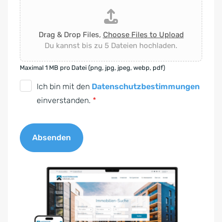
Drag & Drop Files,
Choose Files to Upload
Du kannst bis zu 5 Dateien hochladen.
Maximal 1 MB pro Datei (png, jpg, jpeg, webp, pdf)
D
Ich bin mit den
Datenschutzbestimmungen
S
einverstanden.
*
G
V
Absenden
O
-
A
E
l
i
t
n
e
v
r