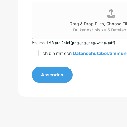
Drag & Drop Files,
Choose Fi
Du kannst bis zu 5 Dateien
Maximal 1 MB pro Datei (png, jpg, jpeg, webp, pdf)
D
Ich bin mit den
Datenschutzbestimmun
S
G
Absenden
V
O
A
-
l
E
t
i
e
n
r
v
n