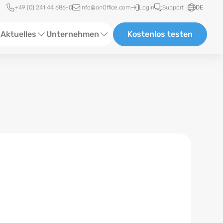
Schnellzugriff
+49 (0) 241 44 686-0
info@onOffice.com
Login
Support
DE
Aktuelles
Unternehmen
Kostenlos testen
ebinare
Über Uns
tatus-News
Partner und Kooperationen
eranstaltungen
Karriere
eferenzen
log
ewsletter
n