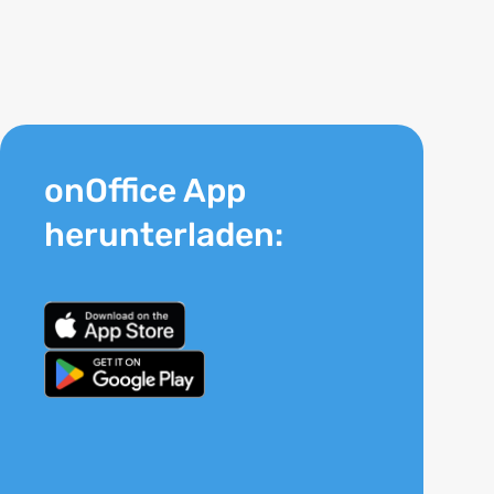
onOffice App
herunterladen: