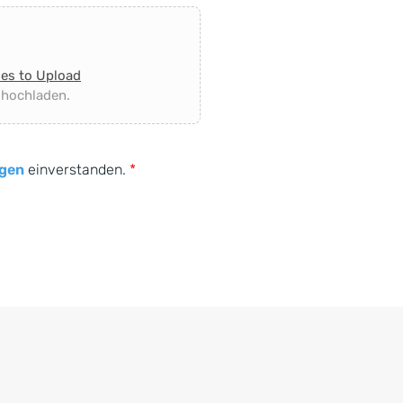
les to Upload
 hochladen.
gen
einverstanden.
*