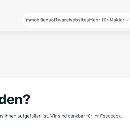
Header
Immobiliensoftware
Websites
Mehr für Makler
SEO und Content
W
Social Media
S
Social Ads
V
Google Ads
R
nden?
Newsletter-Pakete
B
Consulting
N
s Ihnen aufgefallen ist. Wir sind dankbar für Ihr Feedback.
Softwareschulunge