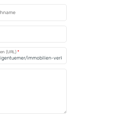
chname
CRM für Banken
den (URL)
*