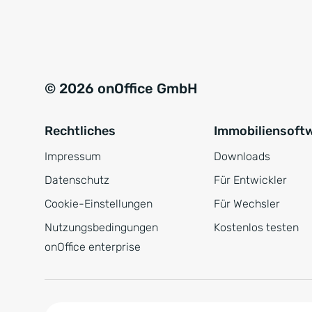
e
a
r
t
s
i
t
v
© 2026 onOffice GmbH
ä
e
n
:
Rechtliches
Immobiliensoft
d
n
Impressum
Downloads
i
Datenschutz
Für Entwickler
s
Cookie-Einstellungen
Für Wechsler
*
Nutzungsbedingungen
Kostenlos testen
onOffice enterprise