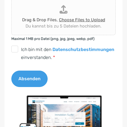
Drag & Drop Files,
Choose Files to Upload
Du kannst bis zu 5 Dateien hochladen.
Maximal 1 MB pro Datei (png, jpg, jpeg, webp, pdf)
D
Ich bin mit den
Datenschutzbestimmungen
S
einverstanden.
*
G
V
Absenden
O
-
A
E
l
i
t
n
e
v
r