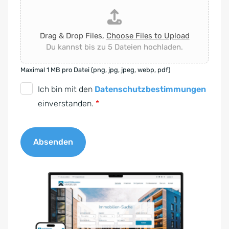
Drag & Drop Files,
Choose Files to Upload
Du kannst bis zu 5 Dateien hochladen.
Maximal 1 MB pro Datei (png, jpg, jpeg, webp, pdf)
D
Ich bin mit den
Datenschutzbestimmungen
S
einverstanden.
*
G
V
Absenden
O
-
A
E
l
i
t
n
e
v
r