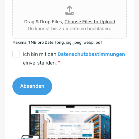
Drag & Drop Files,
Choose Files to Upload
Du kannst bis zu 5 Dateien hochladen.
Maximal 1 MB pro Datei (png, jpg, jpeg, webp, pdf)
D
Ich bin mit den
Datenschutzbestimmungen
S
einverstanden.
*
G
V
Absenden
O
-
A
E
l
i
t
n
e
v
r