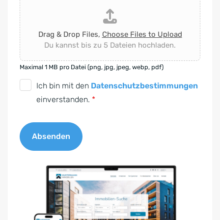
Drag & Drop Files,
Choose Files to Upload
Du kannst bis zu 5 Dateien hochladen.
Maximal 1 MB pro Datei (png, jpg, jpeg, webp, pdf)
D
Ich bin mit den
Datenschutzbestimmungen
S
einverstanden.
*
G
V
Absenden
O
-
A
E
l
i
t
n
e
v
r