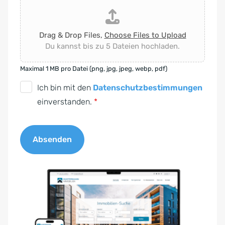
Drag & Drop Files,
Choose Files to Upload
Du kannst bis zu 5 Dateien hochladen.
Maximal 1 MB pro Datei (png, jpg, jpeg, webp, pdf)
D
Ich bin mit den
Datenschutzbestimmungen
S
einverstanden.
*
G
V
Absenden
O
-
A
E
l
i
t
n
e
v
r