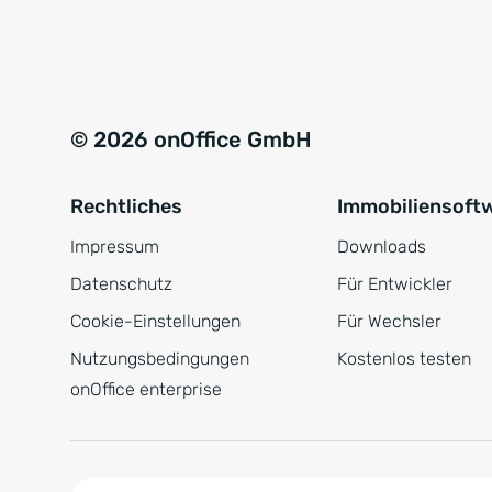
e
a
r
t
s
i
t
v
© 2026 onOffice GmbH
ä
e
n
:
Rechtliches
Immobiliensoft
d
n
Impressum
Downloads
i
Datenschutz
Für Entwickler
s
Cookie-Einstellungen
Für Wechsler
*
Nutzungsbedingungen
Kostenlos testen
onOffice enterprise