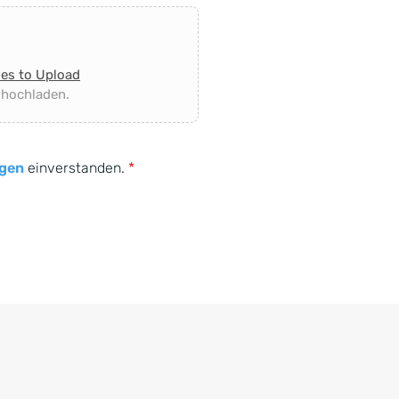
les to Upload
 hochladen.
gen
einverstanden.
*