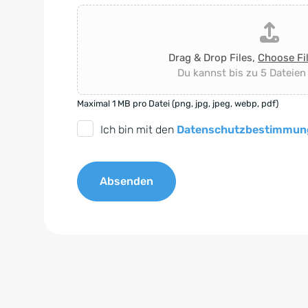
Drag & Drop Files,
Choose Fi
Du kannst bis zu 5 Dateien
Maximal 1 MB pro Datei (png, jpg, jpeg, webp, pdf)
D
Ich bin mit den
Datenschutzbestimmun
S
G
Absenden
V
O
A
-
l
E
t
i
e
n
r
v
n