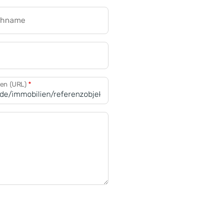
chname
CRM für Banken
den (URL)
*