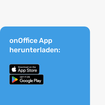
onOffice App
herunterladen: