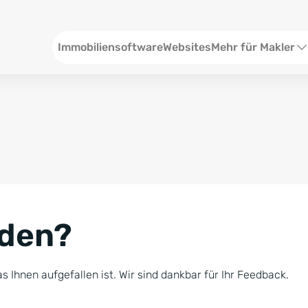
Header
Immobiliensoftware
Websites
Mehr für Makler
SEO und Content
W
Social Media
S
Social Ads
V
Google Ads
R
nden?
Newsletter-Pakete
B
Consulting
N
s Ihnen aufgefallen ist. Wir sind dankbar für Ihr Feedback.
Softwareschulunge