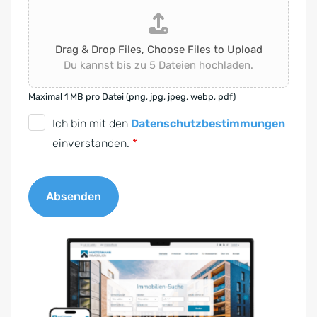
Drag & Drop Files,
Choose Files to Upload
Du kannst bis zu 5 Dateien hochladen.
Maximal 1 MB pro Datei (png, jpg, jpeg, webp, pdf)
D
Ich bin mit den
Datenschutzbestimmungen
S
einverstanden.
*
G
V
Absenden
O
-
A
E
l
i
t
n
e
v
r