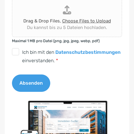
Drag & Drop Files,
Choose Files to Upload
Du kannst bis zu 5 Dateien hochladen.
Maximal 1 MB pro Datei (png, jpg, jpeg, webp, pdf)
D
Ich bin mit den
Datenschutzbestimmungen
S
einverstanden.
*
G
V
Absenden
O
-
A
E
l
i
t
n
e
v
r