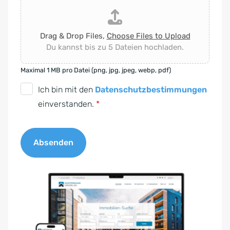
Drag & Drop Files,
Choose Files to Upload
Du kannst bis zu 5 Dateien hochladen.
Maximal 1 MB pro Datei (png, jpg, jpeg, webp, pdf)
D
Ich bin mit den
Datenschutzbestimmungen
S
einverstanden.
*
G
V
Absenden
O
-
A
E
l
i
t
n
e
v
r