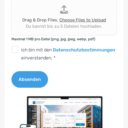
Drag & Drop Files,
Choose Files to Upload
Du kannst bis zu 5 Dateien hochladen.
Maximal 1 MB pro Datei (png, jpg, jpeg, webp, pdf)
D
Ich bin mit den
Datenschutzbestimmungen
S
einverstanden.
*
G
V
Absenden
O
-
A
E
l
i
t
n
e
v
r