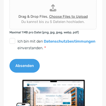
Drag & Drop Files,
Choose Files to Upload
Du kannst bis zu 5 Dateien hochladen.
Maximal 1 MB pro Datei (png, jpg, jpeg, webp, pdf)
D
Ich bin mit den
Datenschutzbestimmungen
S
einverstanden.
*
G
V
Absenden
O
-
A
E
l
i
t
n
e
v
r