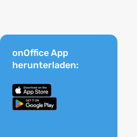
onOffice App
herunterladen: