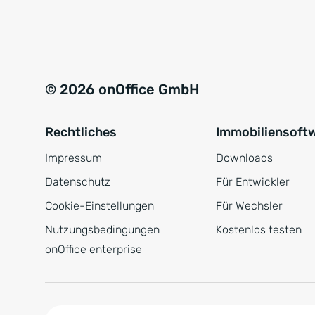
e
a
r
t
s
i
t
v
© 2026 onOffice GmbH
ä
e
n
:
Rechtliches
Immobiliensoft
d
n
Impressum
Downloads
i
Datenschutz
Für Entwickler
s
Cookie-Einstellungen
Für Wechsler
*
Nutzungsbedingungen
Kostenlos testen
onOffice enterprise