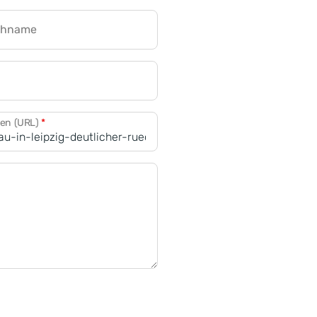
chname
CRM für Banken
den (URL)
*