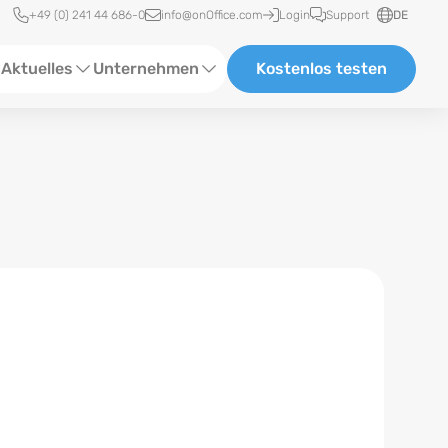
Schnellzugriff
+49 (0) 241 44 686-0
info@onOffice.com
Login
Support
DE
Aktuelles
Unternehmen
Kostenlos testen
ebinare
Über Uns
tatus-News
Partner und Kooperationen
eranstaltungen
Karriere
eferenzen
log
ewsletter
n