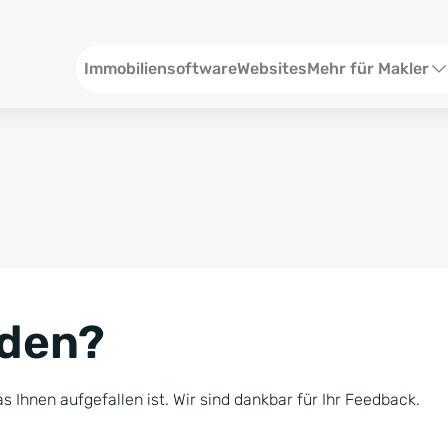
Header
Immobiliensoftware
Websites
Mehr für Makler
SEO und Content
W
Social Media
S
Social Ads
V
Google Ads
R
nden?
Newsletter-Pakete
B
Consulting
N
s Ihnen aufgefallen ist. Wir sind dankbar für Ihr Feedback.
Softwareschulunge