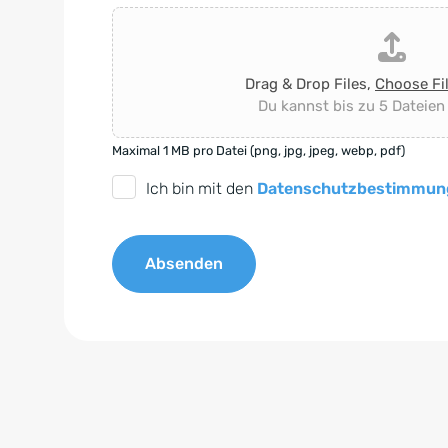
Drag & Drop Files,
Choose Fi
Du kannst bis zu 5 Dateien
Maximal 1 MB pro Datei (png, jpg, jpeg, webp, pdf)
D
Ich bin mit den
Datenschutzbestimmun
S
G
Absenden
V
O
A
-
l
E
t
i
e
n
r
v
n