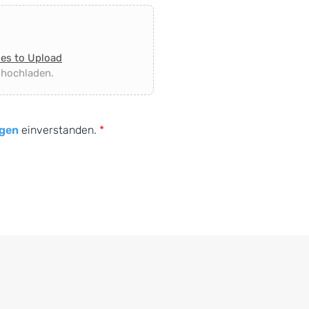
les to Upload
 hochladen.
gen
einverstanden.
*