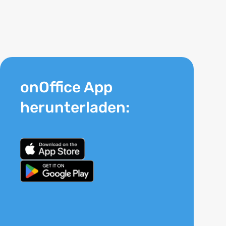
onOffice App
herunterladen: