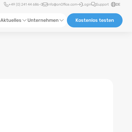
Schnellzugriff
+49 (0) 241 44 686-0
info@onOffice.com
Login
Support
DE
Aktuelles
Unternehmen
Kostenlos testen
ebinare
Über Uns
tatus-News
Partner und Kooperationen
eranstaltungen
Karriere
eferenzen
log
ewsletter
n