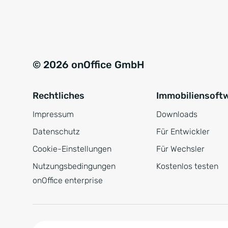
e
a
r
t
s
i
t
v
© 2026 onOffice GmbH
ä
e
n
:
Rechtliches
Immobiliensoft
d
n
Impressum
Downloads
i
Datenschutz
Für Entwickler
s
Cookie-Einstellungen
Für Wechsler
*
Nutzungsbedingungen
Kostenlos testen
onOffice enterprise