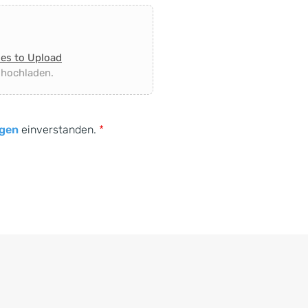
les to Upload
 hochladen.
gen
einverstanden.
*