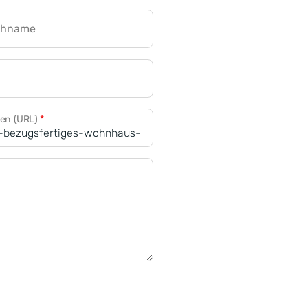
chname
CRM für Banken
den (URL)
*