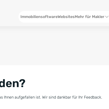
Header
Immobiliensoftware
Websites
Mehr für Makler
SEO und Content
W
Social Media
S
Social Ads
V
Google Ads
R
nden?
Newsletter-Pakete
B
Consulting
N
s Ihnen aufgefallen ist. Wir sind dankbar für Ihr Feedback.
Softwareschulunge