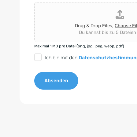
Drag & Drop Files,
Choose Fi
Du kannst bis zu 5 Dateien
Maximal 1 MB pro Datei (png, jpg, jpeg, webp, pdf)
D
Ich bin mit den
Datenschutzbestimmun
S
G
Absenden
V
O
A
-
l
E
t
i
e
n
r
v
n