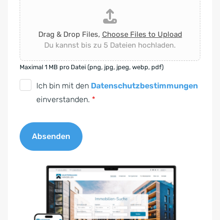
Drag & Drop Files,
Choose Files to Upload
Du kannst bis zu 5 Dateien hochladen.
Maximal 1 MB pro Datei (png, jpg, jpeg, webp, pdf)
D
Ich bin mit den
Datenschutzbestimmungen
S
einverstanden.
*
G
V
Absenden
O
-
A
E
l
i
t
n
e
v
r