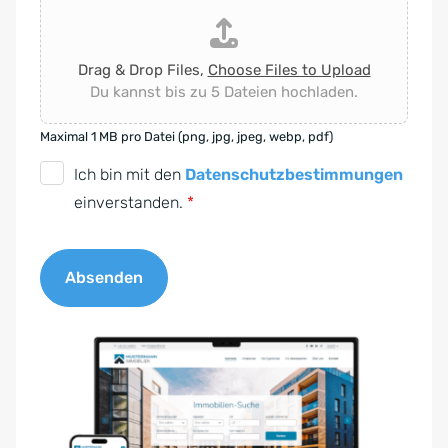
Drag & Drop Files,
Choose Files to Upload
Du kannst bis zu 5 Dateien hochladen.
Maximal 1 MB pro Datei (png, jpg, jpeg, webp, pdf)
D
Ich bin mit den
Datenschutzbestimmungen
S
einverstanden.
*
G
V
Absenden
O
-
A
E
l
i
t
n
e
v
r