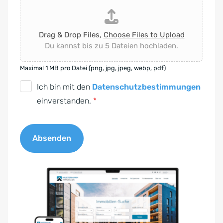
Drag & Drop Files,
Choose Files to Upload
Du kannst bis zu 5 Dateien hochladen.
Maximal 1 MB pro Datei (png, jpg, jpeg, webp, pdf)
D
Ich bin mit den
Datenschutzbestimmungen
S
einverstanden.
*
G
V
Absenden
O
-
A
E
l
i
t
n
e
v
r