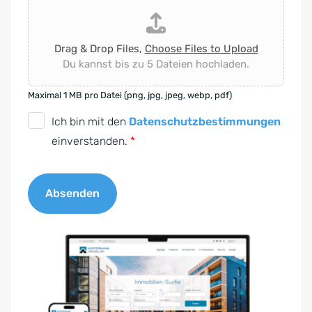
Drag & Drop Files,
Choose Files to Upload
Du kannst bis zu 5 Dateien hochladen.
Maximal 1 MB pro Datei (png, jpg, jpeg, webp, pdf)
D
Ich bin mit den
Datenschutzbestimmungen
S
einverstanden.
*
G
V
Absenden
O
-
A
E
l
i
t
n
e
v
r