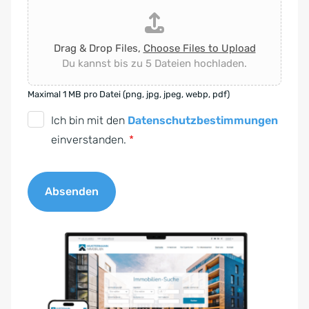
Drag & Drop Files,
Choose Files to Upload
Du kannst bis zu 5 Dateien hochladen.
Maximal 1 MB pro Datei (png, jpg, jpeg, webp, pdf)
D
Ich bin mit den
Datenschutzbestimmungen
S
einverstanden.
*
G
V
Absenden
O
-
A
E
l
i
t
n
e
v
r