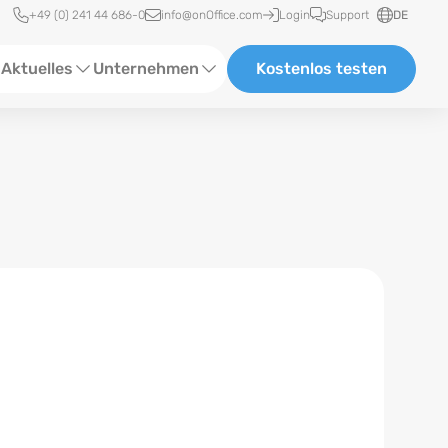
Schnellzugriff
+49 (0) 241 44 686-0
info@onOffice.com
Login
Support
DE
Aktuelles
Unternehmen
Kostenlos testen
ebinare
Über Uns
tatus-News
Partner und Kooperationen
eranstaltungen
Karriere
eferenzen
log
ewsletter
n