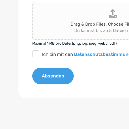
Drag & Drop Files,
Choose Fi
Du kannst bis zu 5 Dateien
Maximal 1 MB pro Datei (png, jpg, jpeg, webp, pdf)
D
Ich bin mit den
Datenschutzbestimmun
S
G
Absenden
V
O
A
-
l
E
t
i
e
n
r
v
n