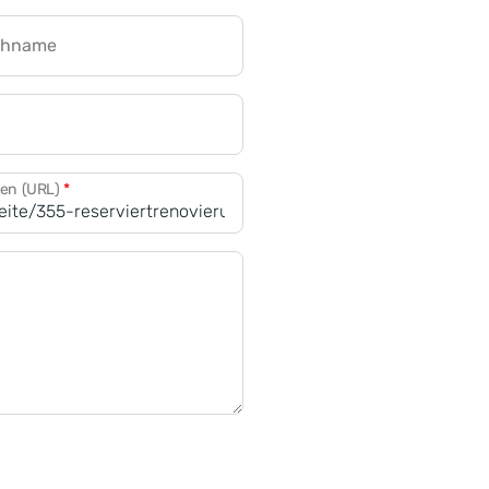
chname
CRM für Banken
den (URL)
*