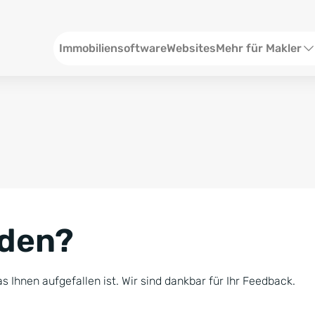
Header
Immobiliensoftware
Websites
Mehr für Makler
SEO und Content
W
Social Media
S
Social Ads
V
Google Ads
R
nden?
Newsletter-Pakete
B
Consulting
N
s Ihnen aufgefallen ist. Wir sind dankbar für Ihr Feedback.
Softwareschulunge