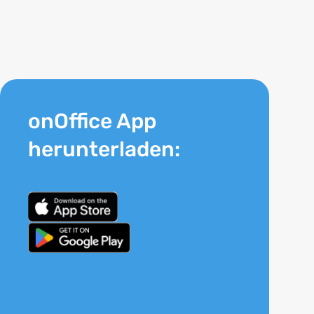
onOffice App
herunterladen: