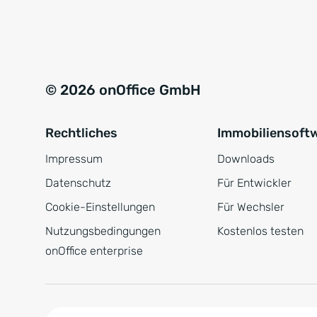
e
a
r
t
s
i
t
v
© 2026 onOffice GmbH
ä
e
n
:
Rechtliches
Immobiliensoft
d
n
Impressum
Downloads
i
Datenschutz
Für Entwickler
s
Cookie-Einstellungen
Für Wechsler
*
Nutzungsbedingungen
Kostenlos testen
onOffice enterprise