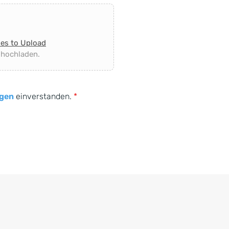
les to Upload
 hochladen.
gen
einverstanden.
*