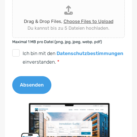
Drag & Drop Files,
Choose Files to Upload
Du kannst bis zu 5 Dateien hochladen.
Maximal 1 MB pro Datei (png, jpg, jpeg, webp, pdf)
D
Ich bin mit den
Datenschutzbestimmungen
S
einverstanden.
*
G
V
Absenden
O
-
A
E
l
i
t
n
e
v
r